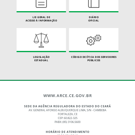
LEI GERAL DE
DIÁRIO
ACESSO À INFORMAÇÃO
OFICIAL
LEGISLAÇÃO
CÓDIGO DE ÉTICA DOS SERVIDORES
ESTADUAL
PÚBLICOS
WWW.ARCE.CE.GOV.BR
SEDE DA AGÊNCIA REGULADORA DO ESTADO DO CEARÁ
AV. GENERAL AFONSO ALBUQUERQUE LIMA, S/N - CAMBEBA
FORTALEZA, CE
CEP: 60.822-325
PABX: (85) 3106.5600
HORÁRIO DE ATENDIMENTO