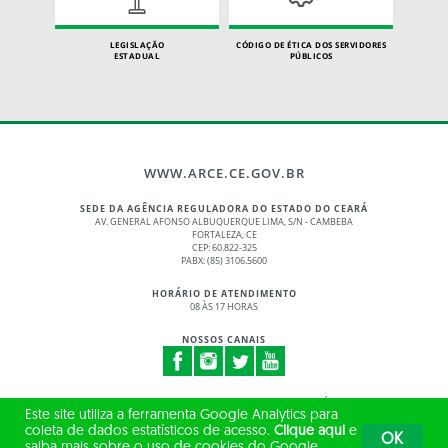
LEGISLAÇÃO
CÓDIGO DE ÉTICA DOS SERVIDORES
ESTADUAL
PÚBLICOS
WWW.ARCE.CE.GOV.BR
SEDE DA AGÊNCIA REGULADORA DO ESTADO DO CEARÁ
AV. GENERAL AFONSO ALBUQUERQUE LIMA, S/N - CAMBEBA
FORTALEZA, CE
CEP: 60.822-325
PABX: (85) 3106.5600
HORÁRIO DE ATENDIMENTO
08 ÀS 17 HORAS
NOSSOS CANAIS
© 2017 - 2026 – GOVERNO DO ESTADO DO CEARÁ
Este site utiliza a ferramenta Google Analytics para
TODOS OS DIREITOS RESERVADOS
coleta de dados estatísticos de acesso.
Clique aqui
e
OK
saiba mais sobre o uso de cookies do Google