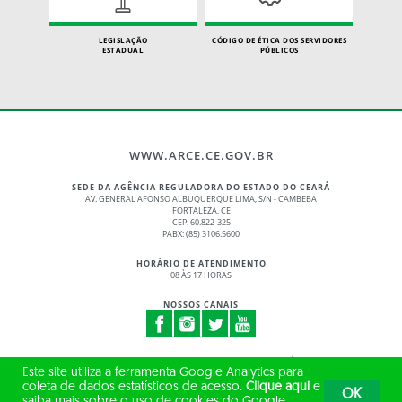
LEGISLAÇÃO
CÓDIGO DE ÉTICA DOS SERVIDORES
ESTADUAL
PÚBLICOS
WWW.ARCE.CE.GOV.BR
SEDE DA AGÊNCIA REGULADORA DO ESTADO DO CEARÁ
AV. GENERAL AFONSO ALBUQUERQUE LIMA, S/N - CAMBEBA
FORTALEZA, CE
CEP: 60.822-325
PABX: (85) 3106.5600
HORÁRIO DE ATENDIMENTO
08 ÀS 17 HORAS
NOSSOS CANAIS
© 2017 - 2026 – GOVERNO DO ESTADO DO CEARÁ
Este site utiliza a ferramenta Google Analytics para
TODOS OS DIREITOS RESERVADOS
coleta de dados estatísticos de acesso.
Clique aqui
e
OK
saiba mais sobre o uso de cookies do Google