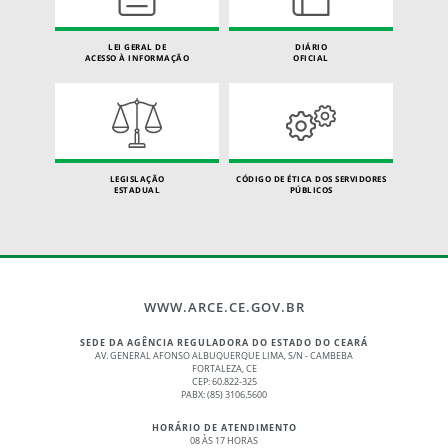
LEI GERAL DE
DIÁRIO
ACESSO À INFORMAÇÃO
OFICIAL
LEGISLAÇÃO
CÓDIGO DE ÉTICA DOS SERVIDORES
ESTADUAL
PÚBLICOS
WWW.ARCE.CE.GOV.BR
SEDE DA AGÊNCIA REGULADORA DO ESTADO DO CEARÁ
AV. GENERAL AFONSO ALBUQUERQUE LIMA, S/N - CAMBEBA
FORTALEZA, CE
CEP: 60.822-325
PABX: (85) 3106.5600
HORÁRIO DE ATENDIMENTO
08 ÀS 17 HORAS