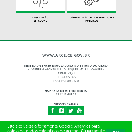
LEGISLAÇÃO
CÓDIGO DE ÉTICA DOS SERVIDORES
ESTADUAL
PÚBLICOS
WWW.ARCE.CE.GOV.BR
SEDE DA AGÊNCIA REGULADORA DO ESTADO DO CEARÁ
AV. GENERAL AFONSO ALBUQUERQUE LIMA, S/N - CAMBEBA
FORTALEZA, CE
CEP: 60.822-325
PABX: (85) 3106.5600
HORÁRIO DE ATENDIMENTO
08 ÀS 17 HORAS
NOSSOS CANAIS
© 2017 - 2026 – GOVERNO DO ESTADO DO CEARÁ
Este site utiliza a ferramenta Google Analytics para
TODOS OS DIREITOS RESERVADOS
coleta de dados estatísticos de acesso.
Clique aqui
e