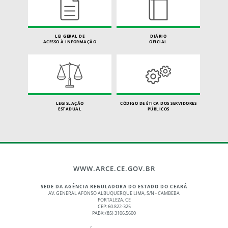
LEI GERAL DE
DIÁRIO
ACESSO À INFORMAÇÃO
OFICIAL
LEGISLAÇÃO
CÓDIGO DE ÉTICA DOS SERVIDORES
ESTADUAL
PÚBLICOS
WWW.ARCE.CE.GOV.BR
SEDE DA AGÊNCIA REGULADORA DO ESTADO DO CEARÁ
AV. GENERAL AFONSO ALBUQUERQUE LIMA, S/N - CAMBEBA
FORTALEZA, CE
CEP: 60.822-325
PABX: (85) 3106.5600