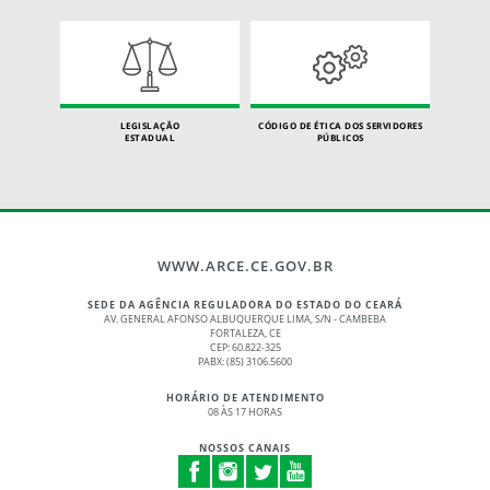
LEGISLAÇÃO
CÓDIGO DE ÉTICA DOS SERVIDORES
ESTADUAL
PÚBLICOS
WWW.ARCE.CE.GOV.BR
SEDE DA AGÊNCIA REGULADORA DO ESTADO DO CEARÁ
AV. GENERAL AFONSO ALBUQUERQUE LIMA, S/N - CAMBEBA
FORTALEZA, CE
CEP: 60.822-325
PABX: (85) 3106.5600
HORÁRIO DE ATENDIMENTO
08 ÀS 17 HORAS
NOSSOS CANAIS