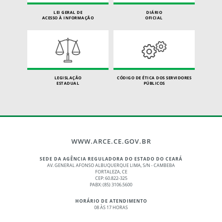
LEI GERAL DE
DIÁRIO
ACESSO À INFORMAÇÃO
OFICIAL
LEGISLAÇÃO
CÓDIGO DE ÉTICA DOS SERVIDORES
ESTADUAL
PÚBLICOS
WWW.ARCE.CE.GOV.BR
SEDE DA AGÊNCIA REGULADORA DO ESTADO DO CEARÁ
AV. GENERAL AFONSO ALBUQUERQUE LIMA, S/N - CAMBEBA
FORTALEZA, CE
CEP: 60.822-325
PABX: (85) 3106.5600
HORÁRIO DE ATENDIMENTO
08 ÀS 17 HORAS