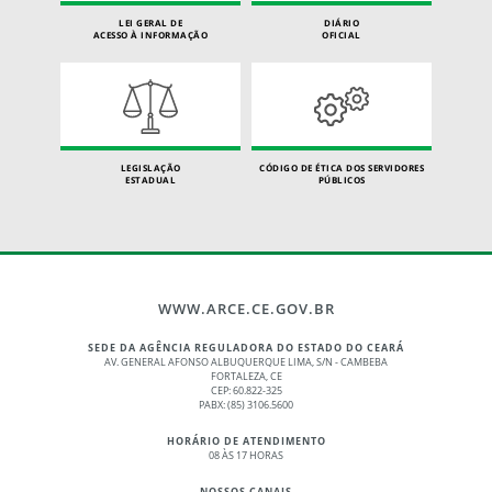
LEI GERAL DE
DIÁRIO
ACESSO À INFORMAÇÃO
OFICIAL
LEGISLAÇÃO
CÓDIGO DE ÉTICA DOS SERVIDORES
ESTADUAL
PÚBLICOS
WWW.ARCE.CE.GOV.BR
SEDE DA AGÊNCIA REGULADORA DO ESTADO DO CEARÁ
AV. GENERAL AFONSO ALBUQUERQUE LIMA, S/N - CAMBEBA
FORTALEZA, CE
CEP: 60.822-325
PABX: (85) 3106.5600
HORÁRIO DE ATENDIMENTO
08 ÀS 17 HORAS
NOSSOS CANAIS