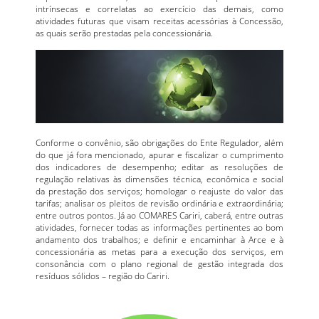
intrínsecas e correlatas ao exercício das demais, como
atividades futuras que visam receitas acessórias à Concessão,
as quais serão prestadas pela concessionária.
Conforme o convênio, são obrigações do Ente Regulador, além
do que já fora mencionado, apurar e fiscalizar o cumprimento
dos indicadores de desempenho; editar as resoluções de
regulação relativas às dimensões técnica, econômica e social
da prestação dos serviços; homologar o reajuste do valor das
tarifas; analisar os pleitos de revisão ordinária e extraordinária;
entre outros pontos. Já ao COMARES Cariri, caberá, entre outras
atividades, fornecer todas as informações pertinentes ao bom
andamento dos trabalhos; e definir e encaminhar à Arce e à
concessionária as metas para a execução dos serviços, em
consonância com o plano regional de gestão integrada dos
resíduos sólidos – região do Cariri.