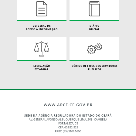
LEI GERAL DE
DIÁRIO
ACESSO À INFORMAÇÃO
OFICIAL
LEGISLAÇÃO
CÓDIGO DE ÉTICA DOS SERVIDORES
ESTADUAL
PÚBLICOS
WWW.ARCE.CE.GOV.BR
SEDE DA AGÊNCIA REGULADORA DO ESTADO DO CEARÁ
AV. GENERAL AFONSO ALBUQUERQUE LIMA, S/N - CAMBEBA
FORTALEZA, CE
CEP: 60.822-325
PABX: (85) 3106.5600