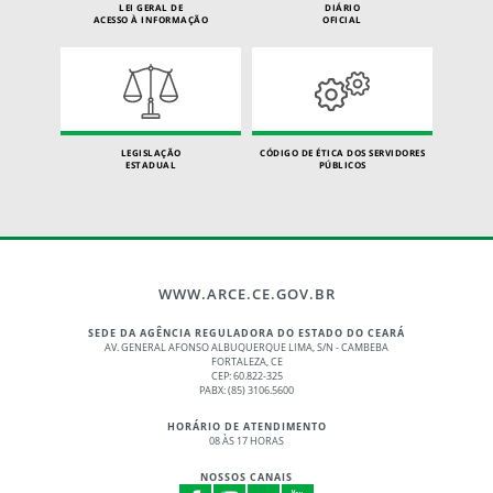
LEI GERAL DE
DIÁRIO
ACESSO À INFORMAÇÃO
OFICIAL
LEGISLAÇÃO
CÓDIGO DE ÉTICA DOS SERVIDORES
ESTADUAL
PÚBLICOS
WWW.ARCE.CE.GOV.BR
SEDE DA AGÊNCIA REGULADORA DO ESTADO DO CEARÁ
AV. GENERAL AFONSO ALBUQUERQUE LIMA, S/N - CAMBEBA
FORTALEZA, CE
CEP: 60.822-325
PABX: (85) 3106.5600
HORÁRIO DE ATENDIMENTO
08 ÀS 17 HORAS
NOSSOS CANAIS