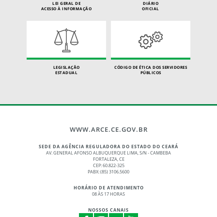
LEI GERAL DE
DIÁRIO
ACESSO À INFORMAÇÃO
OFICIAL
LEGISLAÇÃO
CÓDIGO DE ÉTICA DOS SERVIDORES
ESTADUAL
PÚBLICOS
WWW.ARCE.CE.GOV.BR
SEDE DA AGÊNCIA REGULADORA DO ESTADO DO CEARÁ
AV. GENERAL AFONSO ALBUQUERQUE LIMA, S/N - CAMBEBA
FORTALEZA, CE
CEP: 60.822-325
PABX: (85) 3106.5600
HORÁRIO DE ATENDIMENTO
08 ÀS 17 HORAS
NOSSOS CANAIS